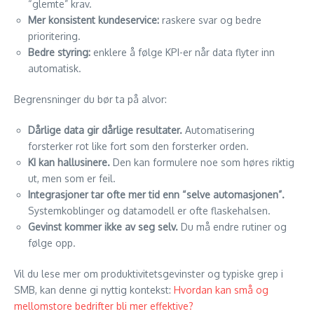
“glemte” krav.
Mer konsistent kundeservice:
raskere svar og bedre
prioritering.
Bedre styring:
enklere å følge KPI-er når data flyter inn
automatisk.
Begrensninger du bør ta på alvor:
Dårlige data gir dårlige resultater.
Automatisering
forsterker rot like fort som den forsterker orden.
KI kan hallusinere.
Den kan formulere noe som høres riktig
ut, men som er feil.
Integrasjoner tar ofte mer tid enn “selve automasjonen”.
Systemkoblinger og datamodell er ofte flaskehalsen.
Gevinst kommer ikke av seg selv.
Du må endre rutiner og
følge opp.
Vil du lese mer om produktivitetsgevinster og typiske grep i
SMB, kan denne gi nyttig kontekst:
Hvordan kan små og
mellomstore bedrifter bli mer effektive?