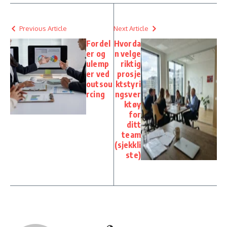
Previous Article
Next Article
Fordel
Hvorda
er og
n velge
ulemp
riktig
er ved
prosje
outsou
ktstyri
rcing
ngsver
ktøy
for
ditt
team
(sjekkli
ste)