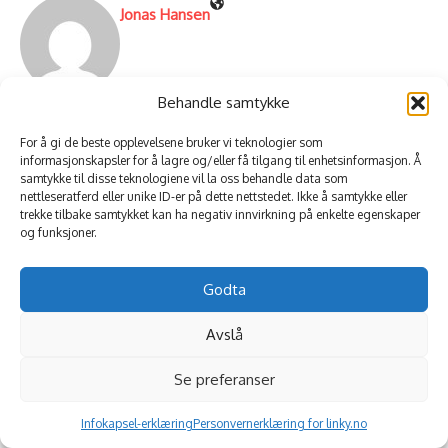
Jonas Hansen
Behandle samtykke
For å gi de beste opplevelsene bruker vi teknologier som
informasjonskapsler for å lagre og/eller få tilgang til enhetsinformasjon. Å
samtykke til disse teknologiene vil la oss behandle data som
nettleseratferd eller unike ID-er på dette nettstedet. Ikke å samtykke eller
Related Posts
trekke tilbake samtykket kan ha negativ innvirkning på enkelte egenskaper
og funksjoner.
Godta
Avslå
Hva gjør man når samarbeid blir
Samspill og samarbeid i
Se preferanser
utfordrende?
profesjonelle relasjoner
18, mars, 2026
18, mars, 2026
Infokapsel-erklæring
Personvernerklæring for linky.no