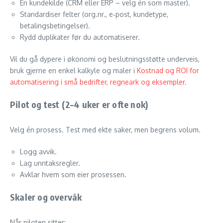
Én kundekilde (CRM eller ERP – velg én som master).
Standardiser felter (org.nr., e‑post, kundetype,
betalingsbetingelser).
Rydd duplikater før du automatiserer.
Vil du gå dypere i økonomi og beslutningsstøtte underveis,
bruk gjerne en enkel kalkyle og maler i
Kostnad og ROI for
automatisering i små bedrifter, regneark og eksempler
.
Pilot og test (2–4 uker er ofte nok)
Velg én prosess. Test med ekte saker, men begrens volum.
Logg avvik.
Lag unntaksregler.
Avklar hvem som eier prosessen.
Skaler og overvåk
Når piloten sitter: