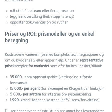
rull ut til flere team eller flere prosesser
legg inn overvåking (feil, stopp, latency)
oppdater dokumentasjon og rutiner
Priser og ROI: prismodeller og en enkel
beregning
Kostnadene varierer mye med kompleksitet, integrasjoner og
om du bygger selv eller kjøper hjelp. Under er
representative
priseksempler fra markedet
som ofte brukes i pakker/tilbud:
35 000,-
som oppstartspakke (kartlegging + første
leveranse)
15 000,- per agent
(for eksempel en KI-agent per funksjon)
5 000,- per system
for integrasjon/systemkobling
1 990,-/mnd
i løpende kostnad (drift/lisens/forvaltning)
Du ser denne typen prisstruktur blant annet hos leverandører