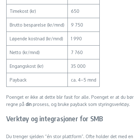
Timekost (kr)
650
Brutto besparelse (kr/mnd)
9 750
Løpende kostnad (kr/mnd)
1 990
Netto (kr/mnd)
7 760
Engangskost (kr)
35 000
Payback
ca. 4–5 mnd
Poenget er ikke at dette blir fasit for alle. Poenget er at du bør
regne på
din
prosess, og bruke payback som styringsverktøy.
Verktøy og integrasjoner for SMB
Du trenger sjelden “én stor plattform”. Ofte holder det med en