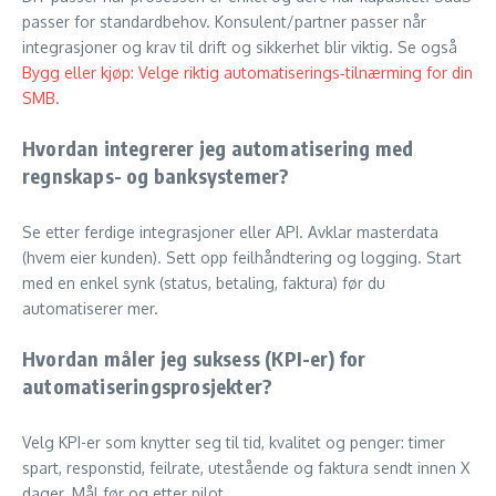
passer for standardbehov. Konsulent/partner passer når
integrasjoner og krav til drift og sikkerhet blir viktig. Se også
Bygg eller kjøp: Velge riktig automatiserings‑tilnærming for din
SMB
.
Hvordan integrerer jeg automatisering med
regnskaps- og banksystemer?
Se etter ferdige integrasjoner eller API. Avklar masterdata
(hvem eier kunden). Sett opp feilhåndtering og logging. Start
med en enkel synk (status, betaling, faktura) før du
automatiserer mer.
Hvordan måler jeg suksess (KPI-er) for
automatiseringsprosjekter?
Velg KPI-er som knytter seg til tid, kvalitet og penger: timer
spart, responstid, feilrate, utestående og faktura sendt innen X
dager. Mål før og etter pilot.