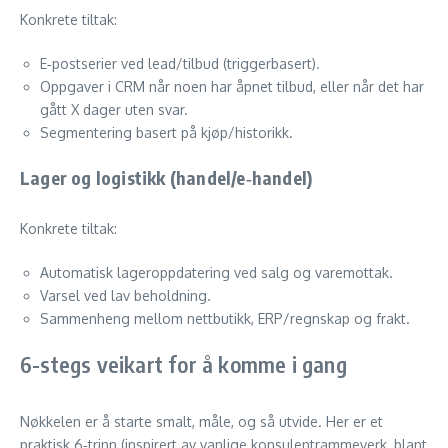
Konkrete tiltak:
E‑postserier ved lead/tilbud (triggerbasert).
Oppgaver i CRM når noen har åpnet tilbud, eller når det har
gått X dager uten svar.
Segmentering basert på kjøp/historikk.
Lager og logistikk (handel/e‑handel)
Konkrete tiltak:
Automatisk lageroppdatering ved salg og varemottak.
Varsel ved lav beholdning.
Sammenheng mellom nettbutikk, ERP/regnskap og frakt.
6-stegs veikart for å komme i gang
Nøkkelen er å starte smalt, måle, og så utvide. Her er et
praktisk 6‑trinn (inspirert av vanlige konsulentrammeverk, blant