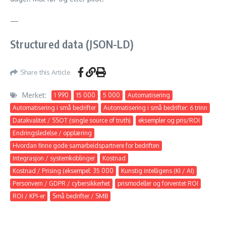
—
Structured data (JSON-LD)
Share this Article
Merket:
1 990
15 000
5 000
Automatisering
Automatisering i små bedrifter
Automatisering i små bedrifter: 6 trinn
Datakvalitet / SSOT (single source of truth)
eksempler og pris/ROI
Endringsledelse / opplæring
Hvordan finne gode samarbeidspartnere for bedriften
Integrasjon / systemkoblinger
Kostnad
Kostnad / Prising (eksempel: 35 000
Kunstig intelligens (KI / AI)
Personvern / GDPR / cybersikkerhet
prismodeller og forventet ROI
ROI / KPI-er
Små bedrifter / SMB