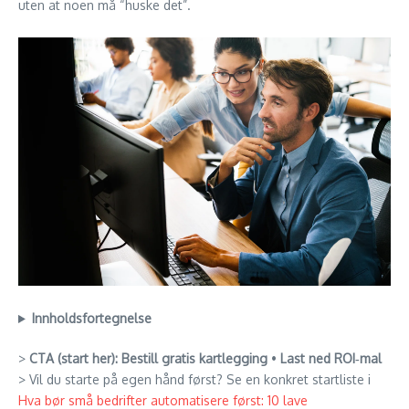
uten at noen må “huske det”.
Innholdsfortegnelse
>
CTA (start her):
Bestill gratis kartlegging
•
Last ned ROI‑mal
> Vil du starte på egen hånd først? Se en konkret startliste i
Hva bør små bedrifter automatisere først: 10 lave