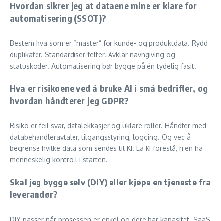
Hvordan sikrer jeg at dataene mine er klare for
automatisering (SSOT)?
Bestem hva som er “master” for kunde- og produktdata. Rydd
duplikater. Standardiser felter. Avklar navngiving og
statuskoder. Automatisering bør bygge på én tydelig fasit.
Hva er risikoene ved å bruke AI i små bedrifter, og
hvordan håndterer jeg GDPR?
Risiko er feil svar, datalekkasjer og uklare roller. Håndter med
databehandleravtaler, tilgangsstyring, logging. Og ved å
begrense hvilke data som sendes til KI. La KI foreslå, men ha
menneskelig kontroll i starten.
Skal jeg bygge selv (DIY) eller kjøpe en tjeneste fra
leverandør?
DIY passer når prosessen er enkel og dere har kapasitet. SaaS