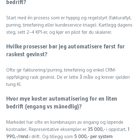
bedrift?
Start med én prosess som er hyppig og regelstyrt (fakturaflyt,
purring, timeføring eller kundeservice-triage). Kartlegg dagens
steg, sett 2–4 KPI-er, og kjør en pilot før du skalerer.
Hvilke prosesser bør jeg automatisere først for
raskest gevinst?
Ofte gir fakturering/purring, timeføring og enkel CRM-
oppfølging rask gevinst. De er lette å måle og krever sjelden
tung KI.
Hvor mye koster automatisering for en liten
bedrift (engang vs månedlig)?
Markedet har ofte en kombinasjon av engang og løpende
kostnader. Representative eksempler er
35 000,-
i oppstart,
1
990,-/mnd
i drift. Og tillegg som
5 000,- per system