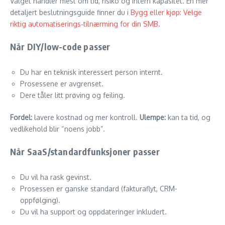
Valget handler mest om tid, risiko og intern kapasitet. En mer
detaljert beslutningsguide finner du i
Bygg eller kjøp: Velge
riktig automatiserings‑tilnærming for din SMB
.
Når DIY/low-code passer
Du har en teknisk interessert person internt.
Prosessene er avgrenset.
Dere tåler litt prøving og feiling.
Fordel:
lavere kostnad og mer kontroll.
Ulempe:
kan ta tid, og
vedlikehold blir “noens jobb”.
Når SaaS/standardfunksjoner passer
Du vil ha rask gevinst.
Prosessen er ganske standard (fakturaflyt, CRM-
oppfølging).
Du vil ha support og oppdateringer inkludert.