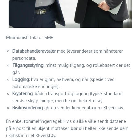
Minimumstiltak for SMB:
Databehandleravtaler
med leverandører som håndterer
persondata.
Tilgangsstyring
: minst mulig tilgang, og rollebasert der det
går.
Logging
: hva er gjort, av hvem, og når (spesielt ved
automatiske endringer).
Kryptering
: både i transport og lagring (typisk standard i
seriøse skyløsninger, men be om bekreftelse).
Risikovurdering
før du sender kundedata inn i KI-verktøy.
En enkel tommelfingerregel: Hvis du ikke ville sendt dataene
på e‑post til en ukjent mottaker, bør du heller ikke sende dem
ukritisk inn i et KI-verktøy.