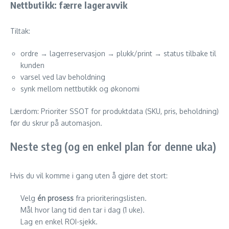
Nettbutikk: færre lageravvik
Tiltak:
ordre → lagerreservasjon → plukk/print → status tilbake til
kunden
varsel ved lav beholdning
synk mellom nettbutikk og økonomi
Lærdom: Prioriter SSOT for produktdata (SKU, pris, beholdning)
før du skrur på automasjon.
Neste steg (og en enkel plan for denne uka)
Hvis du vil komme i gang uten å gjøre det stort:
Velg
én prosess
fra prioriteringslisten.
Mål hvor lang tid den tar i dag (1 uke).
Lag en enkel ROI-sjekk.