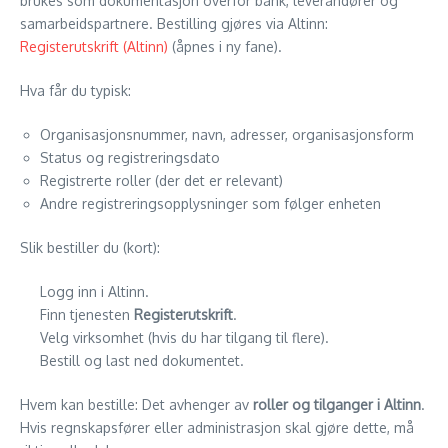
brukes som dokumentasjon overfor bank, leverandører og
samarbeidspartnere. Bestilling gjøres via Altinn:
Registerutskrift (Altinn)
(åpnes i ny fane).
Hva får du typisk:
Organisasjonsnummer, navn, adresser, organisasjonsform
Status og registreringsdato
Registrerte roller (der det er relevant)
Andre registreringsopplysninger som følger enheten
Slik bestiller du (kort):
Logg inn i Altinn.
Finn tjenesten
Registerutskrift
.
Velg virksomhet (hvis du har tilgang til flere).
Bestill og last ned dokumentet.
Hvem kan bestille: Det avhenger av
roller og tilganger i Altinn
.
Hvis regnskapsfører eller administrasjon skal gjøre dette, må