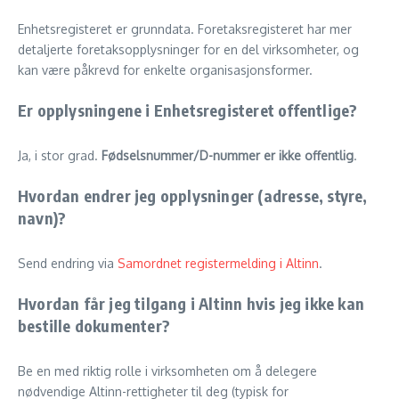
Enhetsregisteret er grunndata. Foretaksregisteret har mer
detaljerte foretaksopplysninger for en del virksomheter, og
kan være påkrevd for enkelte organisasjonsformer.
Er opplysningene i Enhetsregisteret offentlige?
Ja, i stor grad.
Fødselsnummer/D-nummer er ikke offentlig
.
Hvordan endrer jeg opplysninger (adresse, styre,
navn)?
Send endring via
Samordnet registermelding i Altinn
.
Hvordan får jeg tilgang i Altinn hvis jeg ikke kan
bestille dokumenter?
Be en med riktig rolle i virksomheten om å delegere
nødvendige Altinn-rettigheter til deg (typisk for