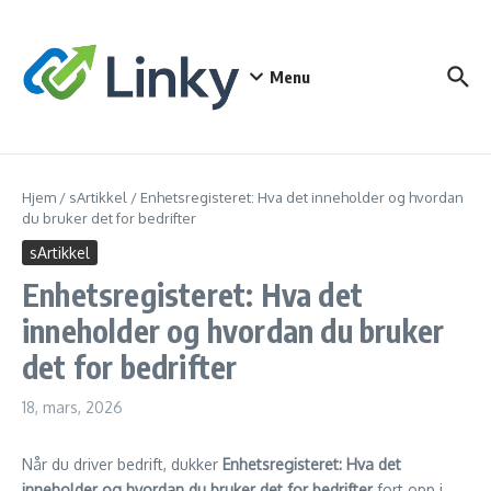
Gå til innhold
Menu
Hjem
/
sArtikkel
/
Enhetsregisteret: Hva det inneholder og hvordan
du bruker det for bedrifter
sArtikkel
Enhetsregisteret: Hva det
inneholder og hvordan du bruker
det for bedrifter
18, mars, 2026
Når du driver bedrift, dukker
Enhetsregisteret: Hva det
inneholder og hvordan du bruker det for bedrifter
fort opp i