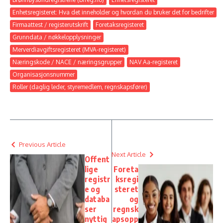
Enhetsregisteret: Hva det inneholder og hvordan du bruker det for bedrifter
Firmaattest / registerutskrift
Foretaksregisteret
Grunndata / nøkkelopplysninger
Merverdiavgiftsregisteret (MVA-registeret)
Næringskode / NACE / næringsgrupper
NAV Aa-registeret
Organisasjonsnummer
Roller (daglig leder, styremedlem, regnskapsfører)
Previous Article
Next Article
Offent
lige
Foreta
registr
ksregi
e og
steret
databa
og
ser
regnsk
nyttig
apsopp