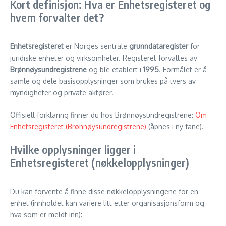
Kort definisjon: Hva er Enhetsregisteret og
hvem forvalter det?
Enhetsregisteret
er Norges sentrale
grunndataregister
for
juridiske enheter og virksomheter. Registeret forvaltes av
Brønnøysundregistrene
og ble etablert i
1995
. Formålet er å
samle og dele basisopplysninger som brukes på tvers av
myndigheter og private aktører.
Offisiell forklaring finner du hos Brønnøysundregistrene:
Om
Enhetsregisteret (Brønnøysundregistrene)
(åpnes i ny fane).
Hvilke opplysninger ligger i
Enhetsregisteret (nøkkelopplysninger)
Du kan forvente å finne disse nøkkelopplysningene for en
enhet (innholdet kan variere litt etter organisasjonsform og
hva som er meldt inn):