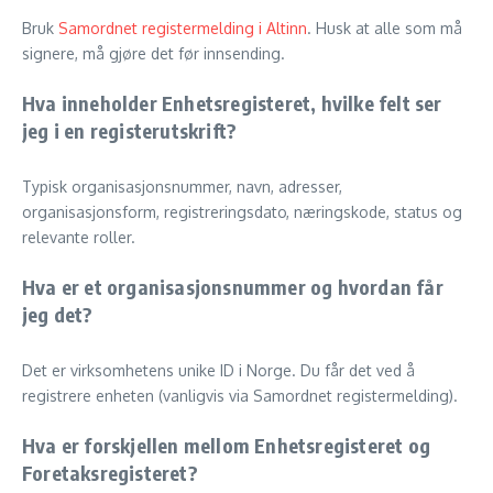
Bruk
Samordnet registermelding i Altinn
. Husk at alle som må
signere, må gjøre det før innsending.
Hva inneholder Enhetsregisteret, hvilke felt ser
jeg i en registerutskrift?
Typisk organisasjonsnummer, navn, adresser,
organisasjonsform, registreringsdato, næringskode, status og
relevante roller.
Hva er et organisasjonsnummer og hvordan får
jeg det?
Det er virksomhetens unike ID i Norge. Du får det ved å
registrere enheten (vanligvis via Samordnet registermelding).
Hva er forskjellen mellom Enhetsregisteret og
Foretaksregisteret?