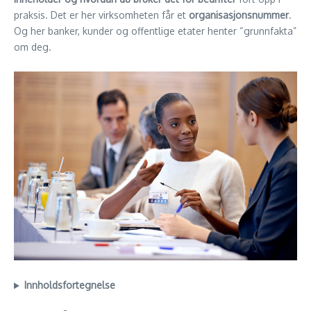
praksis. Det er her virksomheten får et
organisasjonsnummer
.
Og her banker, kunder og offentlige etater henter “grunnfakta”
om deg.
Innholdsfortegnelse