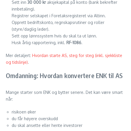
Sett inn
30 000 kr
aksjekapital på konto (bank bekrefter
innbetaling).
Registrer selskapet i Foretaksregisteret via Altinn.
Opprett bedriftskonto, regnskapsrutiner og roller
(styre/daglig leder).
Sett opp lønnssystem hvis du skal ta ut lønn.
Husk årlig rapportering, inkl.
RF-1086
.
Mer detaljert:
Hvordan starte AS, steg for steg (inkl. sjekkliste
og tidslinje)
.
Omdanning: Hvordan konvertere ENK til AS
Mange starter som ENK og bytter senere. Det kan være smart
når:
risikoen øker
du får høyere overskudd
du skal ansette eller hente investorer