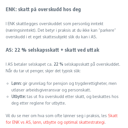
ENK: skatt på overskudd hos deg
I ENK skattlegges overskuddet som personlig inntekt
(næringsinntekt). Det betyr i praksis at du ikke kan “parkere”
overskudd i et eget skattesubjekt slik du kan i AS.
AS: 22 % selskapsskatt + skatt ved uttak
I AS betaler selskapet ca.
22 %
selskapsskatt på overskuddet.
Når du tar ut penger, skjer det typisk slik:
Lønn:
gir grunnlag for pensjon og trygderettigheter, men
utløser arbeidsgiveransvar og personskatt.
Utbytte:
tas ut fra overskudd etter skatt, og beskattes hos
deg etter reglene for utbytte.
Vil du se mer om hva som ofte lønner seg i praksis, les
Skatt
for ENK vs AS, lønn, utbytte og optimal skattestrategi
.