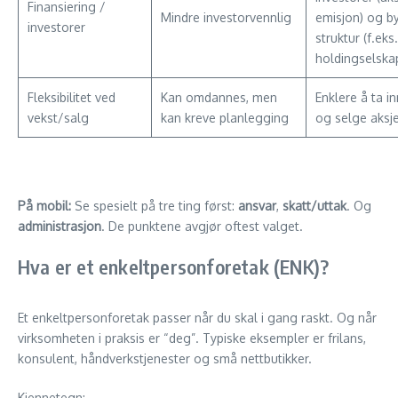
Finansiering /
Mindre investorvennlig
emisjon) og b
investorer
struktur (f.eks.
holdingselska
Fleksibilitet ved
Kan omdannes, men
Enklere å ta i
vekst/salg
kan kreve planlegging
og selge aksj
På mobil:
Se spesielt på tre ting først:
ansvar
,
skatt/uttak
. Og
administrasjon
. De punktene avgjør oftest valget.
Hva er et enkeltpersonforetak (ENK)?
Et enkeltpersonforetak passer når du skal i gang raskt. Og når
virksomheten i praksis er “deg”. Typiske eksempler er frilans,
konsulent, håndverkstjenester og små nettbutikker.
Kjennetegn: