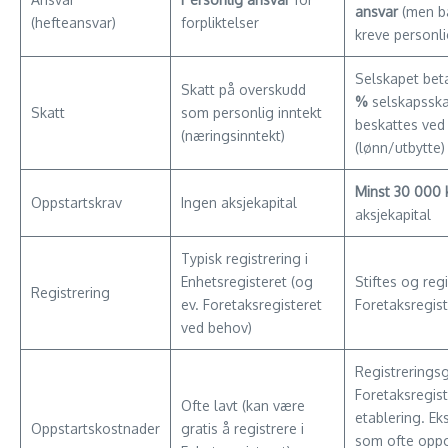
ansvar
(men b
(hefteansvar)
forpliktelser
kreve personli
Selskapet bet
Skatt på overskudd
%
selskapsskat
Skatt
som personlig inntekt
beskattes ved
(næringsinntekt)
(lønn/utbytte)
Minst 30 000 
Oppstartskrav
Ingen aksjekapital
aksjekapital
Typisk registrering i
Enhetsregisteret (og
Stiftes og regi
Registrering
ev. Foretaksregisteret
Foretaksregist
ved behov)
Registreringsg
Foretaksregist
Ofte lavt (kan være
etablering. E
Oppstartskostnader
gratis å registrere i
som ofte oppg