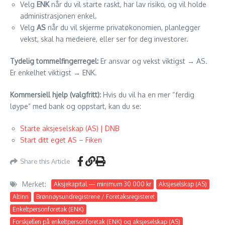
Velg
ENK
når du vil starte raskt, har lav risiko, og vil holde
administrasjonen enkel.
Velg
AS
når du vil skjerme privatøkonomien, planlegger
vekst, skal ha medeiere, eller ser for deg investorer.
Tydelig tommelfingerregel:
Er ansvar og vekst viktigst → AS.
Er enkelhet viktigst → ENK.
Kommersiell hjelp (valgfritt):
Hvis du vil ha en mer “ferdig
løype” med bank og oppstart, kan du se:
Starte aksjeselskap (AS) | DNB
Start ditt eget AS – Fiken
Share this Article
Merket:
Aksjekapital — minimum 30 000 kr
Aksjeselskap (AS)
Altinn
Brønnøysundregistrene / Foretaksregisteret
Enkeltpersonforetak (ENK)
Forskjellen på enkeltpersonforetak (ENK) og aksjeselskap (AS)