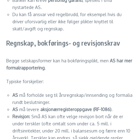
Banker kan kreve
personlig garanti
, spesielt i små
nystartede AS.
Du kan få ansvar ved regelbrudd, for eksempel hvis du
driver uforsvarlig eller ikke følger plikter knyttet til
skatt/avgift og regnskap.
Regnskap, bokførings- og revisjonskrav
Begge selskapsformer kan ha bokføringsplikt, men
AS har mer
formalrapportering
.
Typiske forskjeller:
AS
må forholde seg til årsregnskap/innsending og formalia
rundt beslutninger.
AS
må levere
aksjonærregisteroppgave (RF-1086)
.
Revisjon:
Små AS kan ofte velge revisjon bort når de er
under terskler (ofte omtalt som under ca. 5 mill. i
driftsinntekter, under 20 mill. i balansesum og færre enn 10
årsverk). Terskler kan endres, så sjekk gjeldende regler.