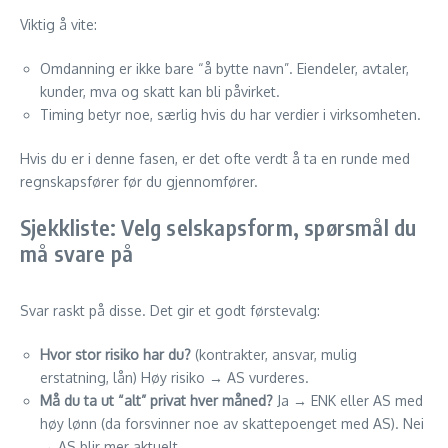
Viktig å vite:
Omdanning er ikke bare “å bytte navn”. Eiendeler, avtaler,
kunder, mva og skatt kan bli påvirket.
Timing betyr noe, særlig hvis du har verdier i virksomheten.
Hvis du er i denne fasen, er det ofte verdt å ta en runde med
regnskapsfører før du gjennomfører.
Sjekkliste: Velg selskapsform, spørsmål du
må svare på
Svar raskt på disse. Det gir et godt førstevalg:
Hvor stor risiko har du?
(kontrakter, ansvar, mulig
erstatning, lån) Høy risiko → AS vurderes.
Må du ta ut “alt” privat hver måned?
Ja → ENK eller AS med
høy lønn (da forsvinner noe av skattepoenget med AS). Nei
→ AS blir mer aktuelt.