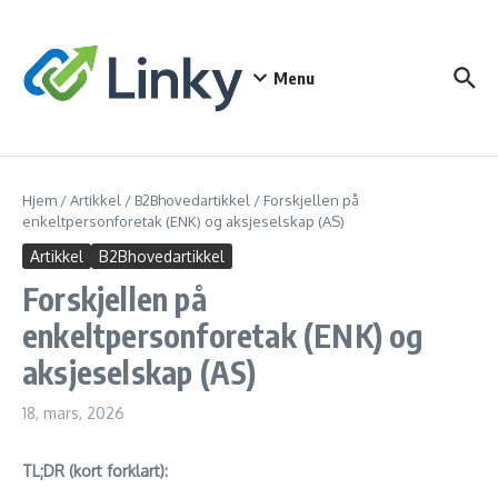
Gå til innhold
Menu
Hjem
/
Artikkel
/
B2Bhovedartikkel
/
Forskjellen på
enkeltpersonforetak (ENK) og aksjeselskap (AS)
Artikkel
B2Bhovedartikkel
Forskjellen på
enkeltpersonforetak (ENK) og
aksjeselskap (AS)
18, mars, 2026
TL;DR (kort forklart):