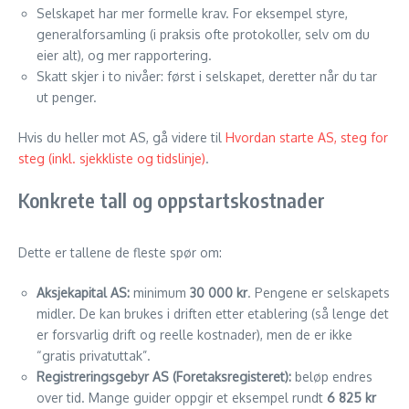
Selskapet har mer formelle krav. For eksempel styre,
generalforsamling (i praksis ofte protokoller, selv om du
eier alt), og mer rapportering.
Skatt skjer i to nivåer: først i selskapet, deretter når du tar
ut penger.
Hvis du heller mot AS, gå videre til
Hvordan starte AS, steg for
steg (inkl. sjekkliste og tidslinje)
.
Konkrete tall og oppstartskostnader
Dette er tallene de fleste spør om:
Aksjekapital AS:
minimum
30 000 kr
. Pengene er selskapets
midler. De kan brukes i driften etter etablering (så lenge det
er forsvarlig drift og reelle kostnader), men de er ikke
“gratis privatuttak”.
Registreringsgebyr AS (Foretaksregisteret):
beløp endres
over tid. Mange guider oppgir et eksempel rundt
6 825 kr