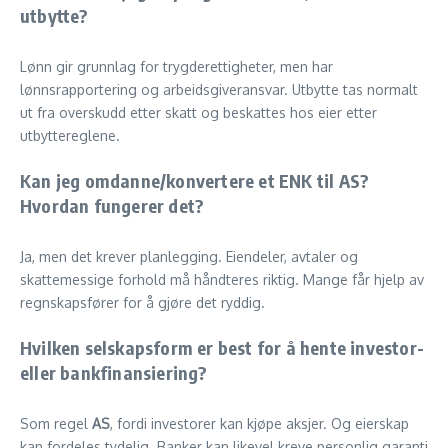
utbytte?
Lønn gir grunnlag for trygderettigheter, men har
lønnsrapportering og arbeidsgiveransvar. Utbytte tas normalt
ut fra overskudd etter skatt og beskattes hos eier etter
utbyttereglene.
Kan jeg omdanne/konvertere et ENK til AS?
Hvordan fungerer det?
Ja, men det krever planlegging. Eiendeler, avtaler og
skattemessige forhold må håndteres riktig. Mange får hjelp av
regnskapsfører for å gjøre det ryddig.
Hvilken selskapsform er best for å hente investor-
eller bankfinansiering?
Som regel
AS
, fordi investorer kan kjøpe aksjer. Og eierskap
kan fordeles tydelig. Banker kan likevel kreve personlig garanti