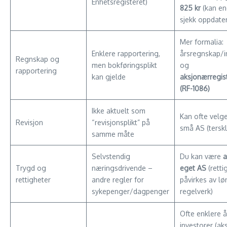
Enhetsregisteret)
825 kr
(kan en
sjekk oppdater
Mer formalia:
Enklere rapportering,
årsregnskap/i
Regnskap og
men bokføringsplikt
og
rapportering
kan gjelde
aksjonærregi
(RF-1086)
Ikke aktuelt som
Kan ofte velge
Revisjon
“revisjonsplikt” på
små AS (terskl
samme måte
Selvstendig
Du kan være
a
Trygd og
næringsdrivende –
eget AS
(retti
rettigheter
andre regler for
påvirkes av l
sykepenger/dagpenger
regelverk)
Ofte enklere 
investorer (aks