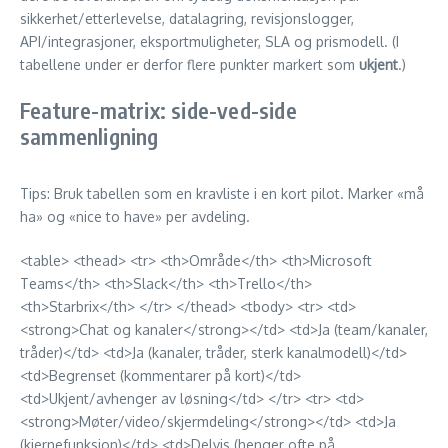
sikkerhet/etterlevelse, datalagring, revisjonslogger,
API/integrasjoner, eksportmuligheter, SLA og prismodell. (I
tabellene under er derfor flere punkter markert som
ukjent
.)
Feature-matrix: side-ved-side
sammenligning
Tips: Bruk tabellen som en kravliste i en kort pilot. Marker «må
ha» og «nice to have» per avdeling.
<table> <thead> <tr> <th>Område</th> <th>Microsoft
Teams</th> <th>Slack</th> <th>Trello</th>
<th>Starbrix</th> </tr> </thead> <tbody> <tr> <td>
<strong>Chat og kanaler</strong></td> <td>Ja (team/kanaler,
tråder)</td> <td>Ja (kanaler, tråder, sterk kanalmodell)</td>
<td>Begrenset (kommentarer på kort)</td>
<td>Ukjent/avhenger av løsning</td> </tr> <tr> <td>
<strong>Møter/video/skjermdeling</strong></td> <td>Ja
(kjernefunksjon)</td> <td>Delvis (henger ofte på