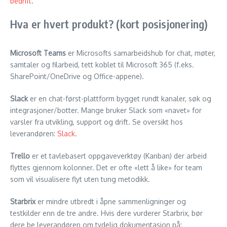
bedrift
.
Hva er hvert produkt? (kort posisjonering)
Microsoft Teams
er Microsofts samarbeidshub for chat, møter,
samtaler og filarbeid, tett koblet til Microsoft 365 (f.eks.
SharePoint/OneDrive og Office-appene).
Slack
er en chat-først-plattform bygget rundt kanaler, søk og
integrasjoner/botter. Mange bruker Slack som «navet» for
varsler fra utvikling, support og drift. Se oversikt hos
leverandøren:
Slack
.
Trello
er et tavlebasert oppgaveverktøy (Kanban) der arbeid
flyttes gjennom kolonner. Det er ofte «lett å like» for team
som vil visualisere flyt uten tung metodikk.
Starbrix
er mindre utbredt i åpne sammenligninger og
testkilder enn de tre andre. Hvis dere vurderer Starbrix, bør
dere be leverandøren om tydelig dokumentasjon på: