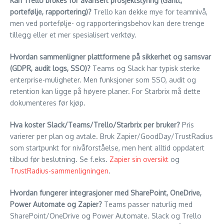
Kan Trello brukes for avansert prosjektstyring (Gantt,
portefølje, rapportering)?
Trello kan dekke mye for teamnivå,
men ved portefølje- og rapporteringsbehov kan dere trenge
tillegg eller et mer spesialisert verktøy.
Hvordan sammenligner plattformene på sikkerhet og samsvar
(GDPR, audit logs, SSO)?
Teams og Slack har typisk sterke
enterprise-muligheter. Men funksjoner som SSO, audit og
retention kan ligge på høyere planer. For Starbrix må dette
dokumenteres før kjøp.
Hva koster Slack/Teams/Trello/Starbrix per bruker?
Pris
varierer per plan og avtale. Bruk Zapier/GoodDay/TrustRadius
som startpunkt for nivåforståelse, men hent alltid oppdatert
tilbud før beslutning. Se f.eks.
Zapier sin oversikt
og
TrustRadius-sammenligningen
.
Hvordan fungerer integrasjoner med SharePoint, OneDrive,
Power Automate og Zapier?
Teams passer naturlig med
SharePoint/OneDrive og Power Automate. Slack og Trello