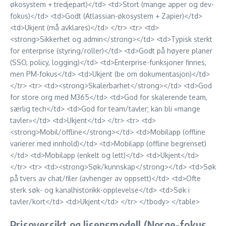
økosystem + tredjepart)</td> <td>Stort (mange apper og dev-
fokus)</td> <td>Godt (Atlassian-økosystem + Zapier)</td>
<td>Ukjent (må avklares)</td> </tr> <tr> <td>
<strong>Sikkerhet og admin</strong></td> <td>Typisk sterkt
for enterprise (styring/roller)</td> <td>Godt på høyere planer
(SSO, policy, logging)</td> <td>Enterprise-funksjoner finnes,
men PM-fokus</td> <td>Ukjent (be om dokumentasjon)</td>
</tr> <tr> <td><strong>Skalerbarhet</strong></td> <td>God
for store org med M365</td> <td>God for skalerende team,
særlig tech</td> <td>God for team/tavler; kan bli «mange
tavler»</td> <td>Ukjent</td> </tr> <tr> <td>
<strong>Mobil/offline</strong></td> <td>Mobilapp (offline
varierer med innhold)</td> <td>Mobilapp (offline begrenset)
</td> <td>Mobilapp (enkelt og lett)</td> <td>Ukjent</td>
</tr> <tr> <td><strong>Søk/kunnskap</strong></td> <td>Søk
på tvers av chat/filer (avhenger av oppsett)</td> <td>Ofte
sterk søk- og kanalhistorikk-opplevelse</td> <td>Søk i
tavler/kort</td> <td>Ukjent</td> </tr> </tbody> </table>
Prisoversikt og lisensmodell (Norge-fokus,