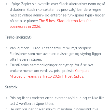
I følge Zapier sin oversikt over Slack-alternativer (som også
diskuterer Slack i konteksten av pris/valg) bør dere regne
med at viktige admin- og enterprise-funksjoner typisk ligger
på betalte planer:
The 5 best Slack alternatives for
businesses in 2026
.
Trello (indikativt)
Vanlig modell: Free + Standard/Premium/Enterprise.
Funksjoner som mer avanserte visninger og styring ligger
ofte høyere i stigen.
TrustRadius-sammenligninger er nyttige for å se hva
brukere mener om verdi vs. pris i praksis:
Compare
Microsoft Teams vs Trello 2026 | TrustRadius
.
Starbrix
Pris og lisens varierer etter leverandør/tilbud og er ikke like
lett å verifisere i åpne kilder.
Be om: pris per bruker, minimumsvolum, bindingstid, hva