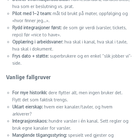
hva som er beslutning vs. prat.
Pilot med 1–2 team:
mål tid brukt på møter, oppfølging og
«hvor finner jeg…».
Rydd integrasjoner først:
de som gir verdi (varsler, tickets,
repo) før «nice to have».
Opplæring i arbeidsvaner:
hva skal i kanal, hva skal i tavle,
hva skal i dokument.
Frys dato + støtte:
superbrukere og en enkel “slik jobber vi”-
side.
Vanlige fallgruver
For mye historikk:
dere flytter alt, men ingen bruker det.
Flytt det som faktisk trengs.
Uklart eierskap:
hvem eier kanaler/tavler, og hvem
arkiverer?
Integrasjonskaos:
hundre varsler i én kanal. Sett regler og
bruk egne kanaler for varsler.
Manglende tilgangsstyring:
spesielt ved gjester og