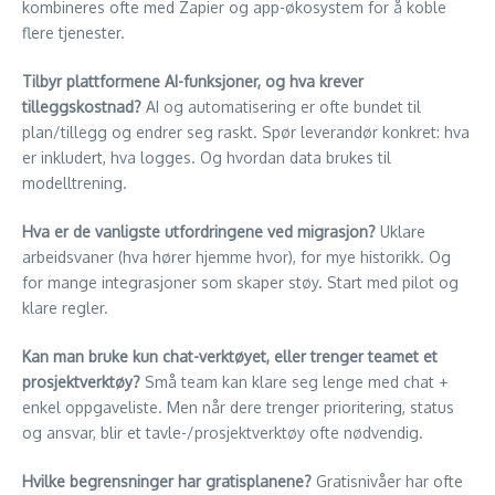
kombineres ofte med Zapier og app-økosystem for å koble
flere tjenester.
Tilbyr plattformene AI-funksjoner, og hva krever
tilleggskostnad?
AI og automatisering er ofte bundet til
plan/tillegg og endrer seg raskt. Spør leverandør konkret: hva
er inkludert, hva logges. Og hvordan data brukes til
modelltrening.
Hva er de vanligste utfordringene ved migrasjon?
Uklare
arbeidsvaner (hva hører hjemme hvor), for mye historikk. Og
for mange integrasjoner som skaper støy. Start med pilot og
klare regler.
Kan man bruke kun chat-verktøyet, eller trenger teamet et
prosjektverktøy?
Små team kan klare seg lenge med chat +
enkel oppgaveliste. Men når dere trenger prioritering, status
og ansvar, blir et tavle-/prosjektverktøy ofte nødvendig.
Hvilke begrensninger har gratisplanene?
Gratisnivåer har ofte