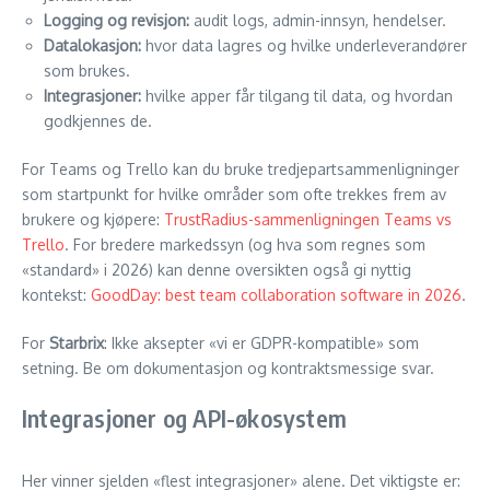
Logging og revisjon:
audit logs, admin-innsyn, hendelser.
Datalokasjon:
hvor data lagres og hvilke underleverandører
som brukes.
Integrasjoner:
hvilke apper får tilgang til data, og hvordan
godkjennes de.
For Teams og Trello kan du bruke tredjepartsammenligninger
som startpunkt for hvilke områder som ofte trekkes frem av
brukere og kjøpere:
TrustRadius-sammenligningen Teams vs
Trello
. For bredere markedssyn (og hva som regnes som
«standard» i 2026) kan denne oversikten også gi nyttig
kontekst:
GoodDay: best team collaboration software in 2026
.
For
Starbrix
: Ikke aksepter «vi er GDPR-kompatible» som
setning. Be om dokumentasjon og kontraktsmessige svar.
Integrasjoner og API-økosystem
Her vinner sjelden «flest integrasjoner» alene. Det viktigste er: