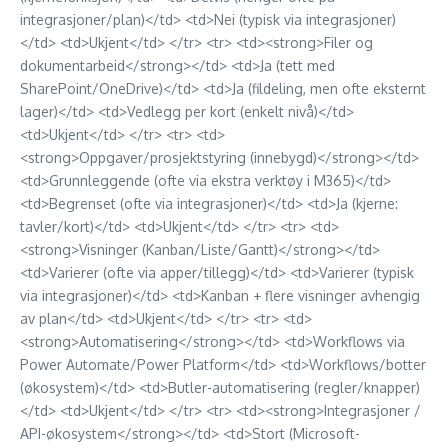
integrasjoner/plan)</td> <td>Nei (typisk via integrasjoner)
</td> <td>Ukjent</td> </tr> <tr> <td><strong>Filer og
dokumentarbeid</strong></td> <td>Ja (tett med
SharePoint/OneDrive)</td> <td>Ja (fildeling, men ofte eksternt
lager)</td> <td>Vedlegg per kort (enkelt nivå)</td>
<td>Ukjent</td> </tr> <tr> <td>
<strong>Oppgaver/prosjektstyring (innebygd)</strong></td>
<td>Grunnleggende (ofte via ekstra verktøy i M365)</td>
<td>Begrenset (ofte via integrasjoner)</td> <td>Ja (kjerne:
tavler/kort)</td> <td>Ukjent</td> </tr> <tr> <td>
<strong>Visninger (Kanban/Liste/Gantt)</strong></td>
<td>Varierer (ofte via apper/tillegg)</td> <td>Varierer (typisk
via integrasjoner)</td> <td>Kanban + flere visninger avhengig
av plan</td> <td>Ukjent</td> </tr> <tr> <td>
<strong>Automatisering</strong></td> <td>Workflows via
Power Automate/Power Platform</td> <td>Workflows/botter
(økosystem)</td> <td>Butler-automatisering (regler/knapper)
</td> <td>Ukjent</td> </tr> <tr> <td><strong>Integrasjoner /
API-økosystem</strong></td> <td>Stort (Microsoft-