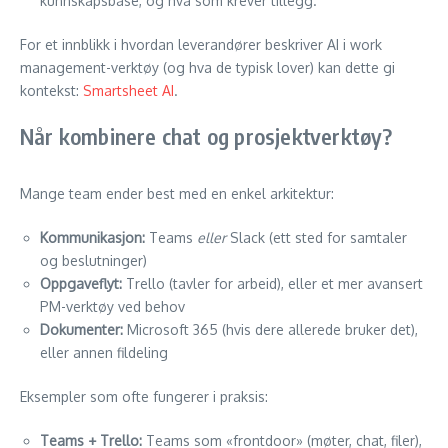
kunnskapsbase, og hva som krever tillegg.
For et innblikk i hvordan leverandører beskriver AI i work
management-verktøy (og hva de typisk lover) kan dette gi
kontekst:
Smartsheet AI
.
Når kombinere chat og prosjektverktøy?
Mange team ender best med en enkel arkitektur:
Kommunikasjon:
Teams
eller
Slack (ett sted for samtaler
og beslutninger)
Oppgaveflyt:
Trello (tavler for arbeid), eller et mer avansert
PM-verktøy ved behov
Dokumenter:
Microsoft 365 (hvis dere allerede bruker det),
eller annen fildeling
Eksempler som ofte fungerer i praksis:
Teams + Trello:
Teams som «frontdoor» (møter, chat, filer),