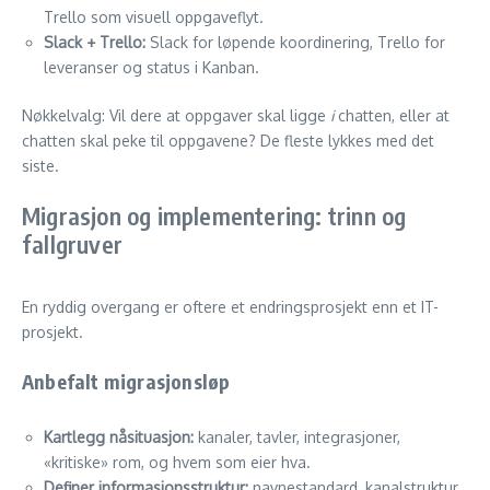
Trello som visuell oppgaveflyt.
Slack + Trello:
Slack for løpende koordinering, Trello for
leveranser og status i Kanban.
Nøkkelvalg: Vil dere at oppgaver skal ligge
i
chatten, eller at
chatten skal peke til oppgavene? De fleste lykkes med det
siste.
Migrasjon og implementering: trinn og
fallgruver
En ryddig overgang er oftere et endringsprosjekt enn et IT-
prosjekt.
Anbefalt migrasjonsløp
Kartlegg nåsituasjon:
kanaler, tavler, integrasjoner,
«kritiske» rom, og hvem som eier hva.
Definer informasjonsstruktur:
navnestandard, kanalstruktur,