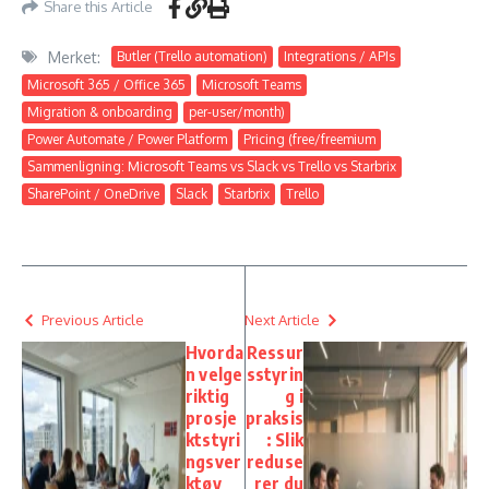
Share this Article
Merket:
Butler (Trello automation)
Integrations / APIs
Microsoft 365 / Office 365
Microsoft Teams
Migration & onboarding
per-user/month)
Power Automate / Power Platform
Pricing (free/freemium
Sammenligning: Microsoft Teams vs Slack vs Trello vs Starbrix
SharePoint / OneDrive
Slack
Starbrix
Trello
Previous Article
Next Article
Hvorda
Ressur
n velge
sstyrin
riktig
g i
prosje
praksis
ktstyri
: Slik
ngsver
reduse
ktøy
rer du