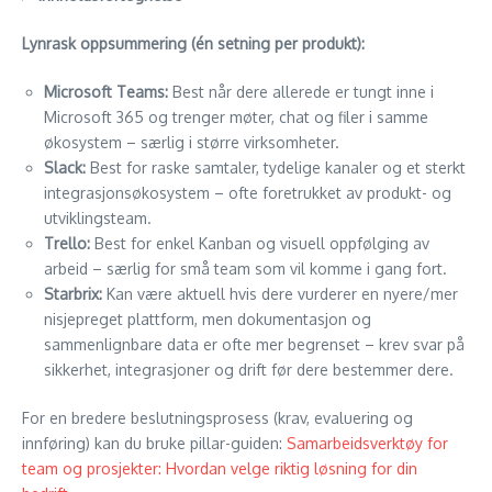
Lynrask oppsummering (én setning per produkt):
Microsoft Teams:
Best når dere allerede er tungt inne i
Microsoft 365 og trenger møter, chat og filer i samme
økosystem – særlig i større virksomheter.
Slack:
Best for raske samtaler, tydelige kanaler og et sterkt
integrasjonsøkosystem – ofte foretrukket av produkt- og
utviklingsteam.
Trello:
Best for enkel Kanban og visuell oppfølging av
arbeid – særlig for små team som vil komme i gang fort.
Starbrix:
Kan være aktuell hvis dere vurderer en nyere/mer
nisjepreget plattform, men dokumentasjon og
sammenlignbare data er ofte mer begrenset – krev svar på
sikkerhet, integrasjoner og drift før dere bestemmer dere.
For en bredere beslutningsprosess (krav, evaluering og
innføring) kan du bruke pillar-guiden:
Samarbeidsverktøy for
team og prosjekter: Hvordan velge riktig løsning for din