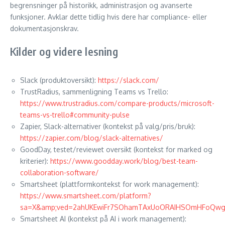
begrensninger på historikk, administrasjon og avanserte
funksjoner. Avklar dette tidlig hvis dere har compliance- eller
dokumentasjonskrav.
Kilder og videre lesning
Slack (produktoversikt):
https://slack.com/
TrustRadius, sammenligning Teams vs Trello:
https://www.trustradius.com/compare-products/microsoft-
teams-vs-trello#community-pulse
Zapier, Slack-alternativer (kontekst på valg/pris/bruk):
https://zapier.com/blog/slack-alternatives/
GoodDay, testet/reviewet oversikt (kontekst for marked og
kriterier):
https://www.goodday.work/blog/best-team-
collaboration-software/
Smartsheet (plattformkontekst for work management):
https://www.smartsheet.com/platform?
sa=X&amp;ved=2ahUKEwiFr7SOhamTAxUoORAIHSOmHFoQw
Smartsheet AI (kontekst på AI i work management):