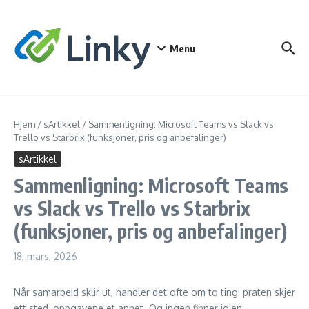
Gå til innhold
Menu
Hjem
/
sArtikkel
/
Sammenligning: Microsoft Teams vs Slack vs
Trello vs Starbrix (funksjoner, pris og anbefalinger)
sArtikkel
Sammenligning: Microsoft Teams
vs Slack vs Trello vs Starbrix
(funksjoner, pris og anbefalinger)
18, mars, 2026
Når samarbeid sklir ut, handler det ofte om to ting: praten skjer
ett sted, oppgavene et annet. Og ingen finner igjen