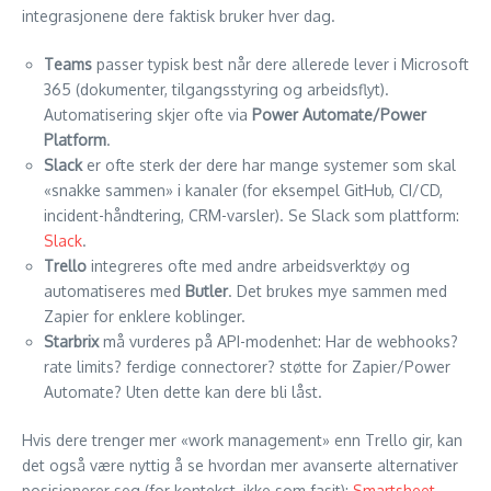
integrasjonene dere faktisk bruker hver dag.
Teams
passer typisk best når dere allerede lever i Microsoft
365 (dokumenter, tilgangsstyring og arbeidsflyt).
Automatisering skjer ofte via
Power Automate/Power
Platform
.
Slack
er ofte sterk der dere har mange systemer som skal
«snakke sammen» i kanaler (for eksempel GitHub, CI/CD,
incident-håndtering, CRM-varsler). Se Slack som plattform:
Slack
.
Trello
integreres ofte med andre arbeidsverktøy og
automatiseres med
Butler
. Det brukes mye sammen med
Zapier for enklere koblinger.
Starbrix
må vurderes på API-modenhet: Har de webhooks?
rate limits? ferdige connectorer? støtte for Zapier/Power
Automate? Uten dette kan dere bli låst.
Hvis dere trenger mer «work management» enn Trello gir, kan
det også være nyttig å se hvordan mer avanserte alternativer
posisjonerer seg (for kontekst, ikke som fasit):
Smartsheet-