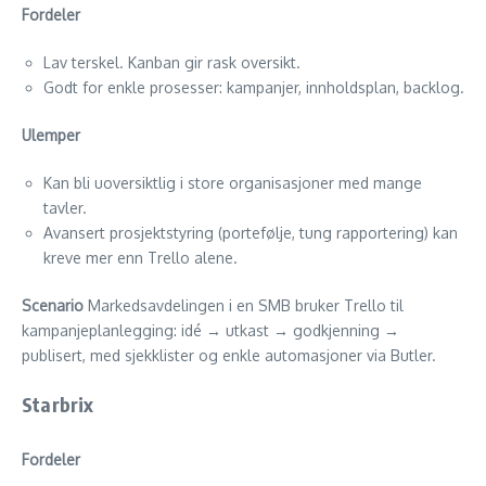
Fordeler
Lav terskel. Kanban gir rask oversikt.
Godt for enkle prosesser: kampanjer, innholdsplan, backlog.
Ulemper
Kan bli uoversiktlig i store organisasjoner med mange
tavler.
Avansert prosjektstyring (portefølje, tung rapportering) kan
kreve mer enn Trello alene.
Scenario
Markedsavdelingen i en SMB bruker Trello til
kampanjeplanlegging: idé → utkast → godkjenning →
publisert, med sjekklister og enkle automasjoner via Butler.
Starbrix
Fordeler