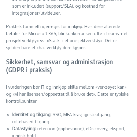
som er inkludert (support/SLA), og kostnad for
integrasjoner/utvidelser.
Praktisk tommelfingerregel for innkjøp: Hvis dere allerede
betaler for Microsoft 365, blir konkurransen ofte «Teams + et
prosjektverktøy» vs. «Slack + et prosjektverktøy». Det er
sjelden bare et chat-verktøy dere kjøper.
Sikkerhet, samsvar og administrasjon
(GDPR i praksis)
I vurderingen bør IT og innkjøp skille mellom «verktøyet kan»
og «vi har lisensen/oppsettet til å bruke det». Dette er typiske
kontrollpunkter:
Identitet og tilgang:
SSO, MFA-krav, gjestetilgang,
rollebasert tilgang.
Datastyring:
retention (oppbevaring), eDiscovery, eksport,
juridisk hold.