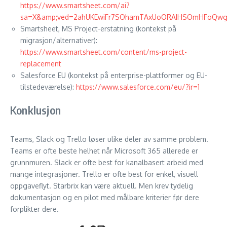
https://www.smartsheet.com/ai?
sa=X&amp;ved=2ahUKEwiFr7SOhamTAxUoORAIHSOmHFoQw
Smartsheet, MS Project-erstatning (kontekst på
migrasjon/alternativer):
https://www.smartsheet.com/content/ms-project-
replacement
Salesforce EU (kontekst på enterprise-plattformer og EU-
tilstedeværelse):
https://www.salesforce.com/eu/?ir=1
Konklusjon
Teams, Slack og Trello løser ulike deler av samme problem.
Teams er ofte beste helhet når Microsoft 365 allerede er
grunnmuren. Slack er ofte best for kanalbasert arbeid med
mange integrasjoner. Trello er ofte best for enkel, visuell
oppgaveflyt. Starbrix kan være aktuell. Men krev tydelig
dokumentasjon og en pilot med målbare kriterier før dere
forplikter dere.