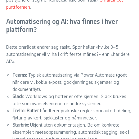
plattformen
.
Automatisering og AI: hva finnes i hver
plattform?
Dette området endrer seg raskt. Spør heller «hvilke 3–5
automatiseringer vil vi ha i drift første måned?» enn «har dere
AI?».
Teams:
Typisk automatisering via Power Automate (godt
når dere vil koble e-post, godkjenninger, skjemaer og
dokumentflyt).
Slack:
Workflows og botter er ofte kjernen. Slack brukes
ofte som «varselsenter» for andre systemer.
Trello:
Butler
håndterer praktiske regler som auto-tildeling,
flytting av kort, sjekklister og påminnelser.
Starbrix:
Ukjent uten dokumentasjon. Be om konkrete
eksempler: møteoppsummering, automatisk tagging, søk i