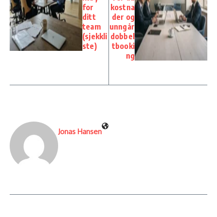
for
kostna
ditt
der og
team
unngår
(sjekkli
dobbel
ste)
tbooki
ng
Jonas Hansen